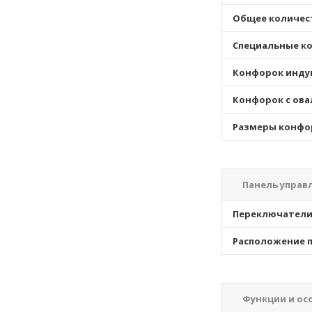
Общее количес
Специальные к
Конфорок инду
Конфорок с ова
Размеры конфо
Панель управ
Переключател
Расположение п
Функции и ос