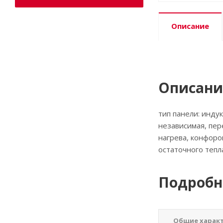
Описание
Описани
тип панели: инду
независимая, пер
нагрева, конфоро
остаточного тепл
Подробн
Общие харак