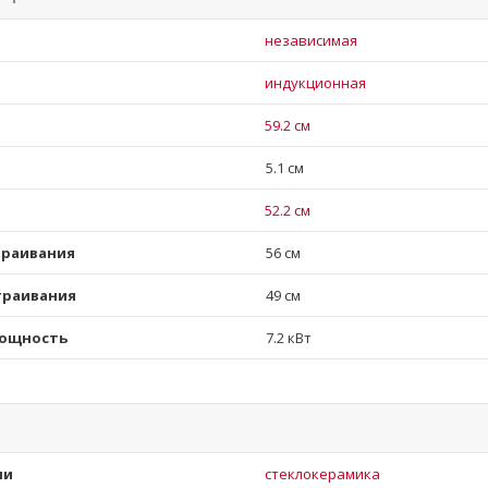
независимая
индукционная
59.2 см
5.1 см
52.2 см
траивания
56 см
траивания
49 см
мощность
7.2 кВт
ли
стеклокерамика