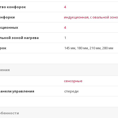
тво конфорок
4
онфорки
индукционная, с овальной зон
кционных
4
льной зоной нагрева
1
рок
145 мм, 180 мм, 210 мм, 280 мм
ления
и
сенсорные
анели управления
спереди
обенности