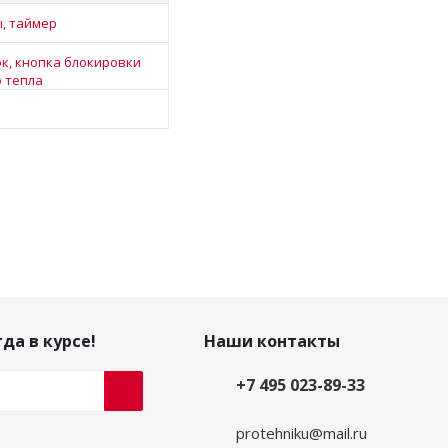
, таймер
к, кнопка блокировки
о тепла
да в курсе!
Наши контакты
+7 495 023-89-33
protehniku@mail.ru