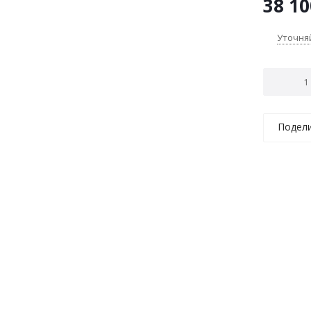
38 10
Уточня
Подел