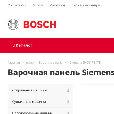
О компании
Услуги
Магазины
Сервисные центры
Каталог
Главная
-
Каталог
-
Варочные панели
-
Siemens EH651FB17E
Варочная панель Siemen
Стиральные машины
Сушильные машины
Посудомоечные машины