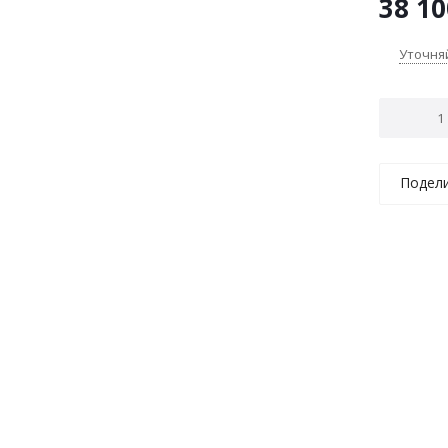
38 10
Уточня
Подел