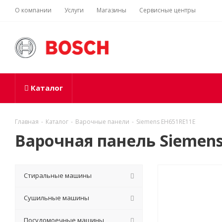
О компании
Услуги
Магазины
Сервисные центры
Каталог
Главная
-
Каталог
-
Варочные панели
-
Siemens EH651RE11E
Варочная панель Siemen
Стиральные машины
Сушильные машины
Посудомоечные машины