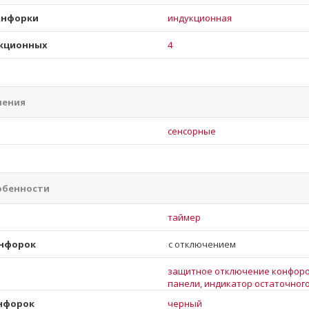
онфорки
индукционная
кционных
4
ления
и
сенсорные
обенности
таймер
онфорок
с отключением
защитное отключение конфоро
панели, индикатор остаточног
онфорок
черный