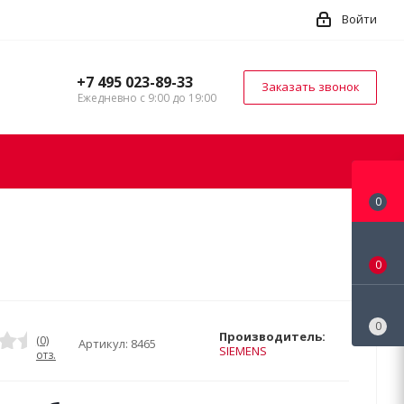
Войти
+7 495 023-89-33
Заказать звонок
Ежедневно с 9:00 до 19:00
0
0
0
Производитель:
(0)
Артикул:
8465
SIEMENS
отз.