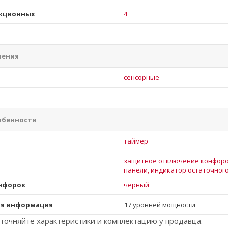
кционных
4
ления
и
сенсорные
обенности
таймер
защитное отключение конфоро
панели, индикатор остаточног
онфорок
черный
я информация
17 уровней мощности
точняйте характеристики и комплектацию у продавца.