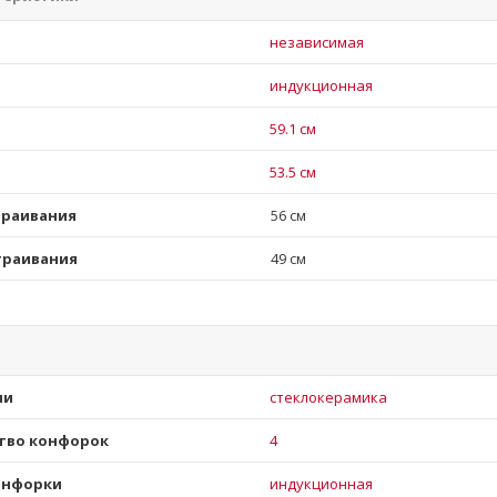
независимая
индукционная
59.1 см
53.5 см
траивания
56 см
траивания
49 см
ли
стеклокерамика
тво конфорок
4
онфорки
индукционная