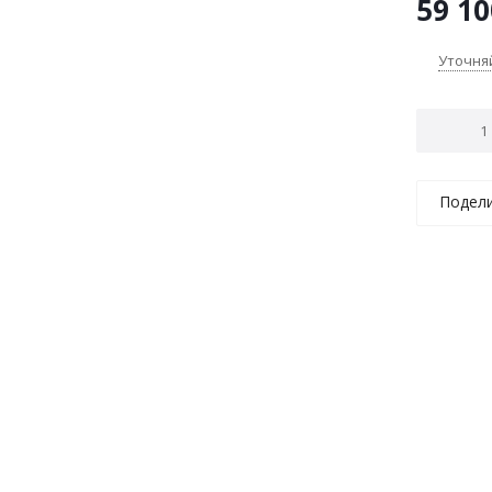
59 10
Уточня
Подел