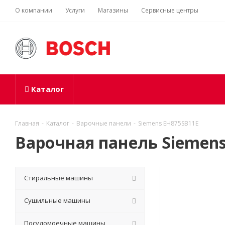
О компании
Услуги
Магазины
Сервисные центры
Каталог
Главная
-
Каталог
-
Варочные панели
-
Siemens EH875SB11E
Варочная панель Siemen
Стиральные машины
Сушильные машины
Посудомоечные машины