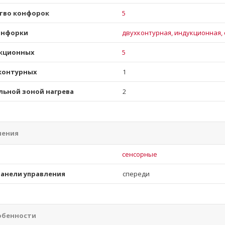
тво конфорок
5
онфорки
двухконтурная, индукционная, 
кционных
5
контурных
1
льной зоной нагрева
2
ления
и
сенсорные
анели управления
спереди
обенности