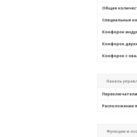
Общее количес
Специальные к
Конфорок инду
Конфорок двух
Конфорок с ова
Панель управ
Переключател
Расположение п
Функции и ос