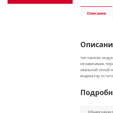
Описание
Описани
тип панели: инду
независимая, пер
овальной зоной н
индикатор остато
Подробн
Общие харак