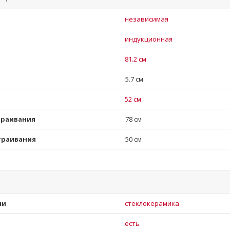
независимая
индукционная
81.2 см
5.7 см
52 см
траивания
78 см
траивания
50 см
ли
стеклокерамика
есть