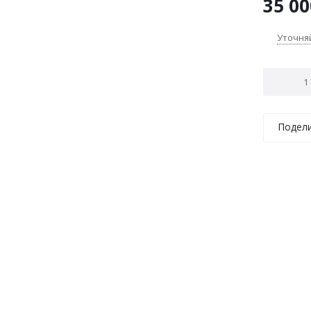
35 00
Уточня
Подел