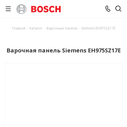
Главная
-
Каталог
-
Варочные панели
-
Siemens EH975SZ17E
Варочная панель Siemens EH975SZ17E