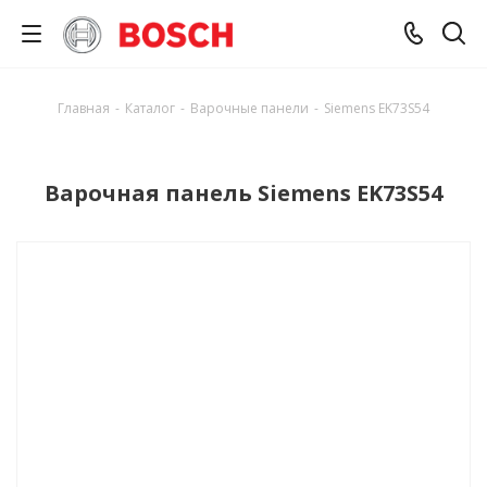
Главная
-
Каталог
-
Варочные панели
-
Siemens EK73S54
Варочная панель Siemens EK73S54