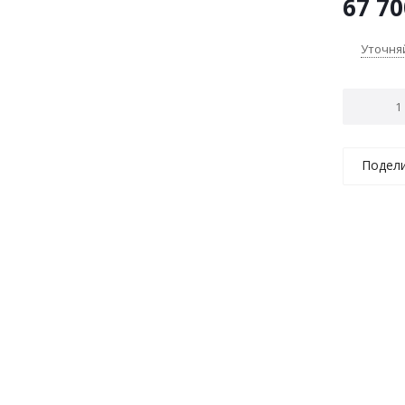
67 70
Уточня
Подел