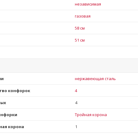
независимая
газовая
58 см
51 см
ли
нержавеющая сталь
тво конфорок
4
вых
4
онфорки
Тройная корона
ная корона
1