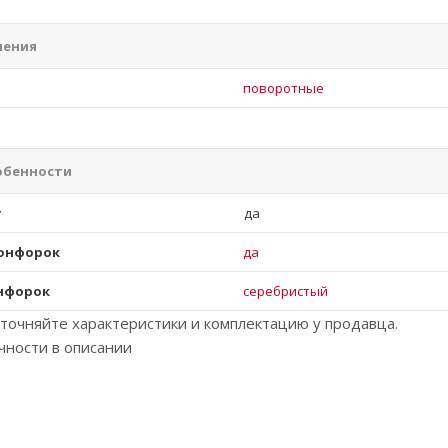
ления
и
поворотные
обенности
г
да
конфорок
да
онфорок
серебристый
точняйте характеристики и комплектацию у продавца.
чности в описании