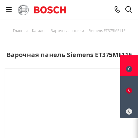
Главная
-
Каталог
-
Варочные панели
-
Siemens ET375MF11E
Варочная панель Siemens ET375MF11E
0
0
0