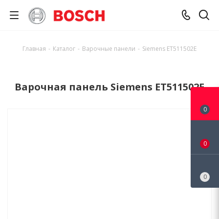
Главная
-
Каталог
-
Варочные панели
-
Siemens ET511502E
Варочная панель Siemens ET511502E
0
0
0