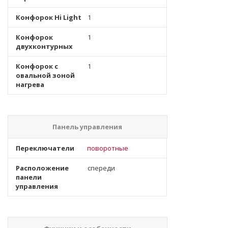
Конфорок Hi Light
1
Конфорок
1
двухконтурных
Конфорок с
1
овальной зоной
нагрева
Панель управления
Переключатели
поворотные
Расположение
спереди
панели
управления