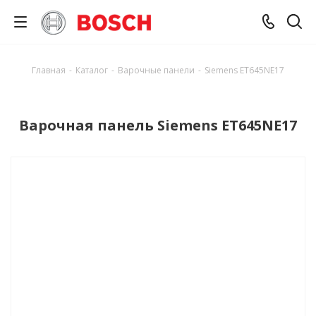
Главная
-
Каталог
-
Варочные панели
-
Siemens ET645NE17
Варочная панель Siemens ET645NE17