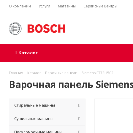
О компании
Услуги
Магазины
Сервисные центры
Каталог
Главная
-
Каталог
-
Варочные панели
-
Siemens ET73H502
Варочная панель Siemens
Стиральные машины
Сушильные машины
Посудомоечные машины