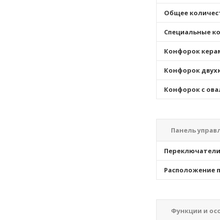
Общее количес
Специальные к
Конфорок кера
Конфорок двух
Конфорок с ова
Панель управ
Переключател
Расположение п
Функции и ос