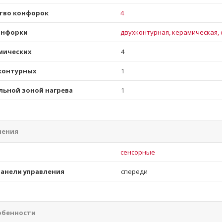
тво конфорок
4
онфорки
двухконтурная, керамическая, 
мических
4
контурных
1
льной зоной нагрева
1
ления
и
сенсорные
анели управления
спереди
обенности