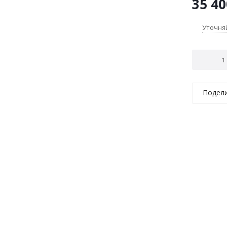
35 40
Уточня
Подел