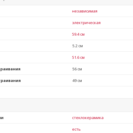
независимая
электрическая
59.4 см
5.2 см
51.6 см
траивания
56 см
траивания
49 см
ли
стеклокерамика
есть