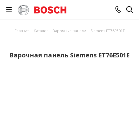
Главная
-
Каталог
-
Варочные панели
-
Siemens ET76E501E
Варочная панель Siemens ET76E501E