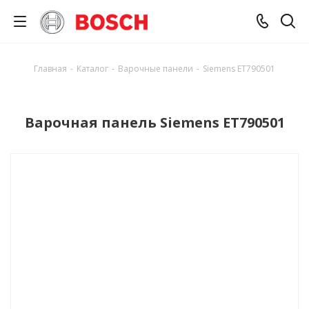
Главная
-
Каталог
-
Варочные панели
-
Siemens ET790501
Варочная панель Siemens ET790501