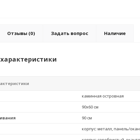
Отзывы
(0)
Задать вопрос
Наличие
характеристики
рактеристики
каминная островная
90х60 см
ивания
90 см
корпус: металл, панель/окан
корпус: серебристый, окант