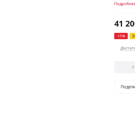
720 куб. 
Подробне
электрон
41 20
-
15
%
Э
Достат
Подел