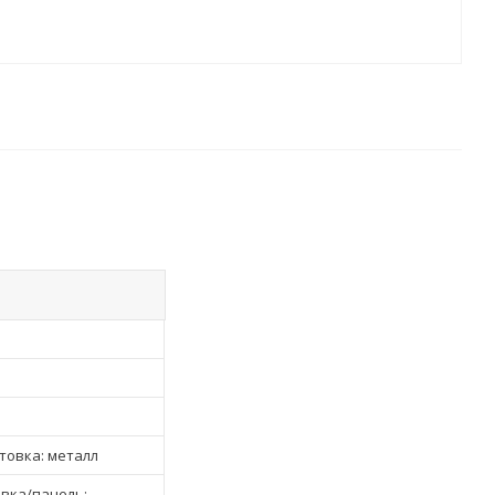
товка: металл
овка/панель: