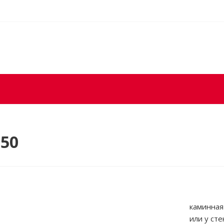
 50
каминная
или у ст