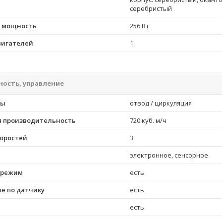
серебристый
 мощность
256 Вт
вигателей
1
ость, управление
ты
отвод / циркуляция
 производительность
720 куб. м/ч
коростей
3
электронное, сенсорное
 режим
есть
е по датчику
есть
есть