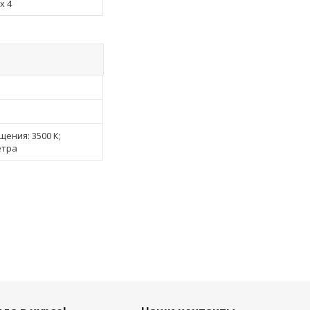
х 4
ения: 3500 К;
етра