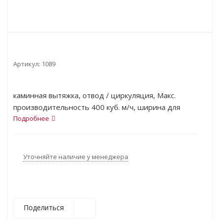
Артикул:
1089
каминная вытяжка, отвод / циркуляция, Макс.
производительность 400 куб. м/ч, ширина для
установки 60 см, 2 двигателя для максимальной
Подробнее
производительности, бесшумный двигатель
Уточняйте наличие у менеджера
Поделиться