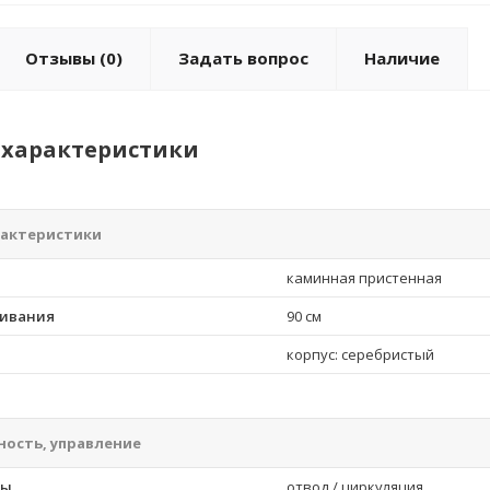
Отзывы
(0)
Задать вопрос
Наличие
характеристики
рактеристики
каминная пристенная
ивания
90 см
корпус: серебристый
ость, управление
ты
отвод / циркуляция