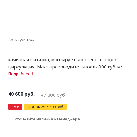
Артикул:
1247
каминная вытяжка, монтируется к стене, отвод /
циркуляция, Макс. производительность 800 куб. м/
ч, ширина для установки 90 см, мощность 300 Вт,
Подробнее
электронное управление, дисплей
40 600
руб.
47 800
руб.
-
15
%
Экономия
7 200
руб.
Уточняйте наличие у менеджера