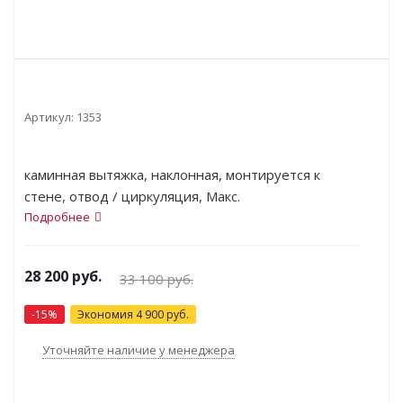
Артикул:
1353
каминная вытяжка, наклонная, монтируется к
стене, отвод / циркуляция, Макс.
производительность 730 куб. м/ч, ширина для
Подробнее
установки 60 см, мощность 143 Вт, мощность
двигателя 140 Вт, электронное управление, тихий
28 200
руб.
33 100
руб.
двигатель, дисплей, периметриальное всасывание
-
15
%
Экономия
4 900
руб.
Уточняйте наличие у менеджера