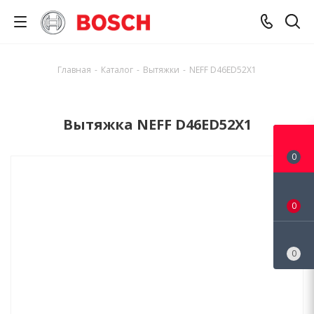
Главная
-
Каталог
-
Вытяжки
-
NEFF D46ED52X1
Вытяжка NEFF D46ED52X1
0
0
0